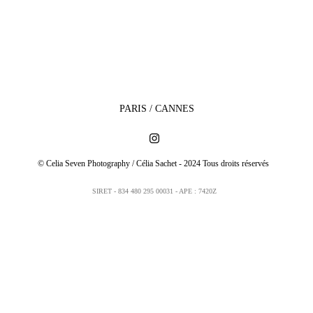
PARIS / CANNES
© Celia Seven Photography / Célia Sachet - 2024 Tous droits réservés 
SIRET - 834 480 295 00031 - APE : 7420Z